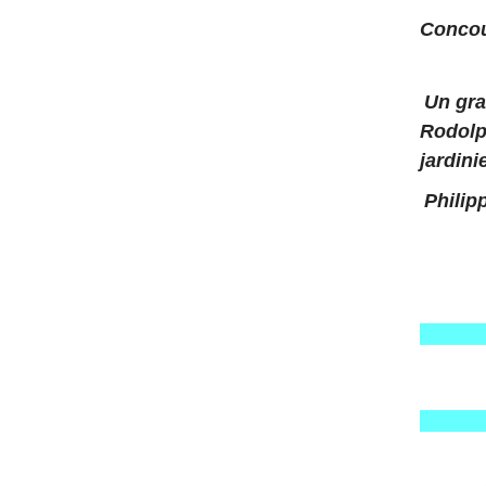
Concou
Un gra
Rodolph
jardini
Philip
LIEN F