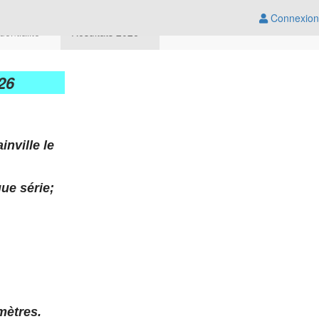
Connexion
dentialité
Résultats 2026
26
nville le
ue série;
mètres.