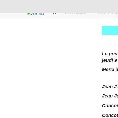
L'association
Calendrier
Le prem
jeudi 9
Merci à
Jean J
Jean J
Concou
Concour