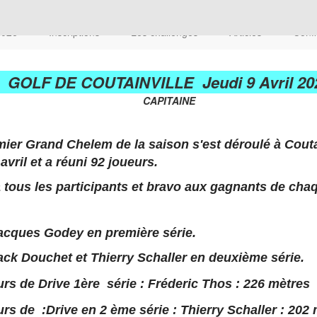
 2026
Inscriptions
Les challenges
Articles
Confi
GOLF DE COUTAINVILLE Jeudi 9 Avril 20
CAPITAINE
ier Grand Chelem de la saison s'est déroulé à Coutai
 avril et a réuni 92 joueurs.
 tous les participants et bravo aux gagnants de chaq
acques Godey en première série.
ack Douchet et Thierry Schaller en deuxième série.
rs de Drive 1ère série : Fréderic Thos : 226 mètres
s de :Drive en 2 ème série : Thierry Schaller : 202 