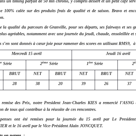
ns un timing parfait de 50 mn chrono, y compris dessert et un petit café servi
e 100% calée sur des produits frais de qualité et de saison. Bravo et enc
stauration.
e la qualité du parcours de Granville, pour ses départs, ses fairways et ses g
plus agréables, notamment avec une journée du jeudi, chaude, ensoleillée et 
s s’en sont donnés à cœur joie pour ramener des scores en utilisant RMS9, à 
Mercredi 15 avril
Jeudi 16 avril
re
ème
ère
è
Série
2
Série
1
Série
2
BRUT
NET
BRUT
NET
BRUT
NET
28
38
20
39
26
37
a remise des Prix, notre President Jean-Charles KIES a remercié l’ASNG 
on de tous qui contribue à la réussite de ces rencontres.
penses ont été remises pour la journée du 15 avril par Le Presiden
R et le 16 avril par le Vice-Président Alain JONCQUET.
ots on notera :