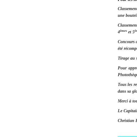
Classemen
une bouteil
Classeme
èmes
è
4
et 5
Concours 
été récomp
Tirage au s
Pour appré
Photothèqu
Tous les r
dans sa gl
Merci à to
Le Capitai
Christia