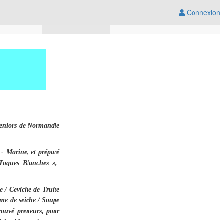
Connexion
dentialité
Résultats 2026
 Seniors de Normandie
 - Marine, et préparé
 Toques Blanches »,
 / Ceviche de Truite
me de seiche / Soupe
rouvé preneurs, pour