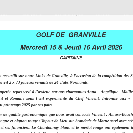
 2026
Inscriptions
Les challenges
Articles
Confi
GOLF DE GRANVILLE
Mercredi 15 & Jeudi 16 Avril 2026
CAPITAINE
 accueilli sur notre Links de Granville, à l’occasion de la compétition des
6 avril 2 x 73 joueurs venants de 24 clubs Normands.
uperbe repas servi à l’assiette par nos charmantes Anna – Angélique –Mailie
nt et Romane sous l’œil expérimenté du Chef Vincent. Intronisé aux «
 printemps 2025 par ses pairs.
r de qualité gastronomique que nous avait concocté Vincent : Amuse-Bouche
ngue et oignon rouge / Vapeur de Lieu sur brandade de Morue servi avec crè
 et ses financiers. Le Chardonnay blanc et le merlot rouge ont également t