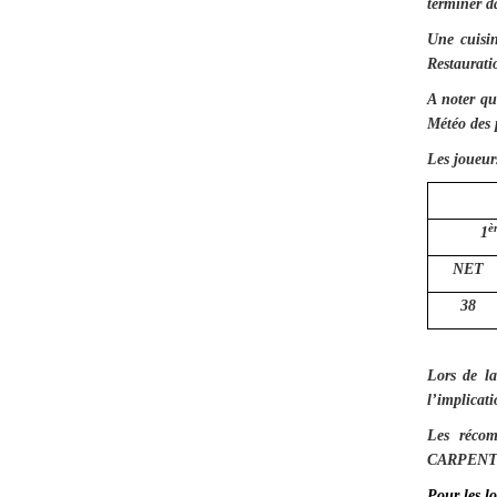
terminer da
Une cuisin
Re
A noter qu
Météo des 
Les joueur
è
1
NET
38
Lors de l
l’implicati
Les récom
CARPENTIE
Pour les l