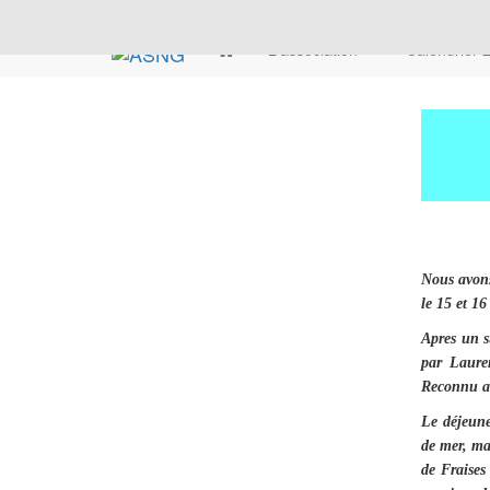
L'association
Calendrier
Nous avons
le 15 et 1
Apres un s
par Laure
Reconnu au
Le déjeune
de mer, ma
de Fraises