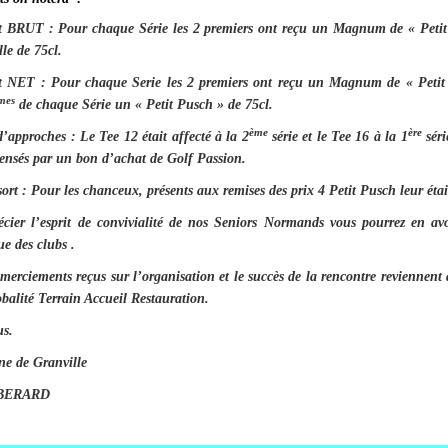
t BRUT :
Pour chaque Série les 2 premiers ont reçu un Magnum de « Petit 
le de 75cl.
nt NET
: Pour chaque Serie les 2 premiers ont reçu un Magnum de « Petit 
mes
de chaque Série un « Petit Pusch » de 75cl.
ème
ère
d’approches :
Le Tee 12 était affecté à la 2
série et le Tee 16 à la 1
séri
ensés par un bon d’achat de Golf Passion.
ort :
Pour les chanceux, présents aux remises des prix 4 Petit Pusch leur étai
cier l’esprit de convivialité de nos Seniors Normands vous pourrez en av
e des clubs .
emerciements reçus sur l’organisation et le succès de la rencontre reviennent
obalité Terrain Accueil Restauration.
us.
ne de Granville
n BERARD