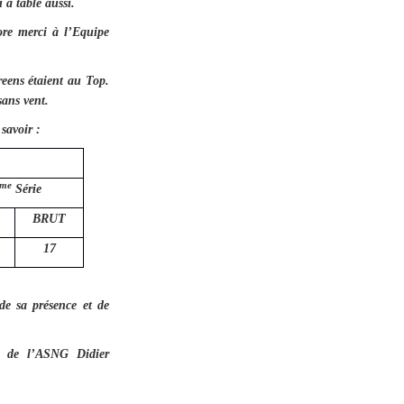
 à table aussi.
ore merci à l’Equipe
reens étaient au Top.
sans vent.
savoir :
me
Série
BRUT
17
de sa présence et de
t de l’ASNG Didier