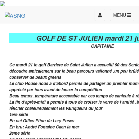
Toggle
MENU
navigation
GOLF DE ST JULIEN mardi 21 jui
CAPITAINE
Ce mardi 21 le golf Barriere de Saint Julien a accueilli 90 des Sen
découdre amicalement sur le beau parcours vallonné ,un peu brûlé p
conserver de beaux greens
Le club House nous a d’abord permis de partager un premier momen
apprécié par tous avant de lancer la compétition
Beau temps ,température acceptable par ces temps de canicule à ré
La fin d’après-midi a permis à tous de croiser le verre de l’amitié ,
féliciter chaleureusement les vainqueurs du jour
1ere série
En net Gilles Piton de Lery Poses
En brut André Fontaine Caen la mer
2eme série