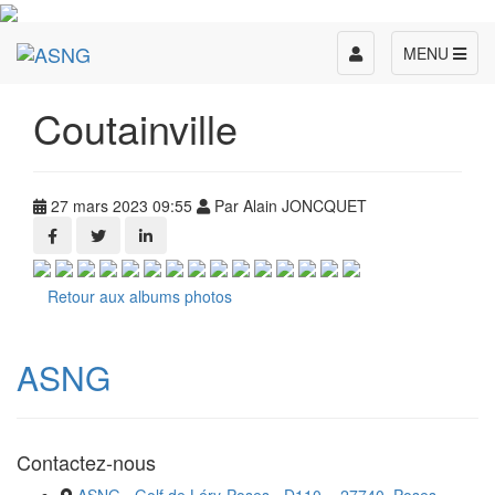
Toggle
MENU
navigation
Coutainville
27 mars 2023 09:55
Par Alain JONCQUET
Retour aux albums photos
ASNG
Contactez-nous
ASNG - Golf de Léry-Poses - D110 -, 27740, Poses,