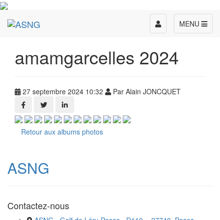
Toggle
MENU
navigation
amamgarcelles 2024
27 septembre 2024 10:32
Par Alain JONCQUET
Retour aux albums photos
ASNG
Contactez-nous
ASNG - Golf de Léry-Poses - D110 -, 27740, Poses,