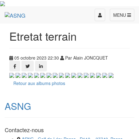
Toggle
MENU
navigation
Etretat terrain
05 octobre 2023 22:30
Par Alain JONCQUET
Retour aux albums photos
ASNG
Contactez-nous
ASNG - Golf de Léry-Poses - D110 -, 27740, Poses,